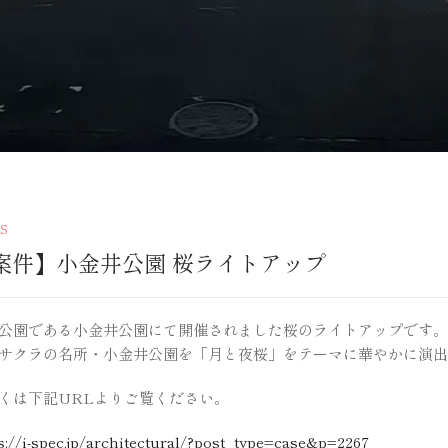
S
案件】小金井公園 桜ライトアップ
公園である小金井公園にて開催されました桜のライトアップです。
サクラの名所・小金井公園を「月と夜桜」をテーマに華やかに演出
くは下記URLよりご覧ください。
s://i-spec.jp/architectural/?post_type=case&p=2267