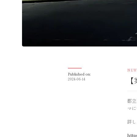
NEW
Published on:
【
2024-06-14
都立
マに
詳し
http